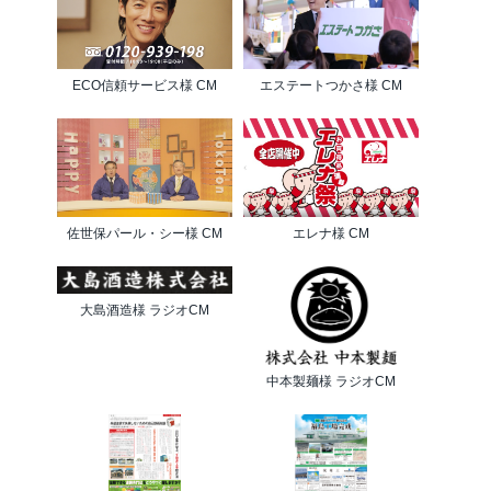
ECO信頼サービス様 CM
エステートつかさ様 CM
佐世保パール・シー様 CM
エレナ様 CM
大島酒造様 ラジオCM
中本製麺様 ラジオCM